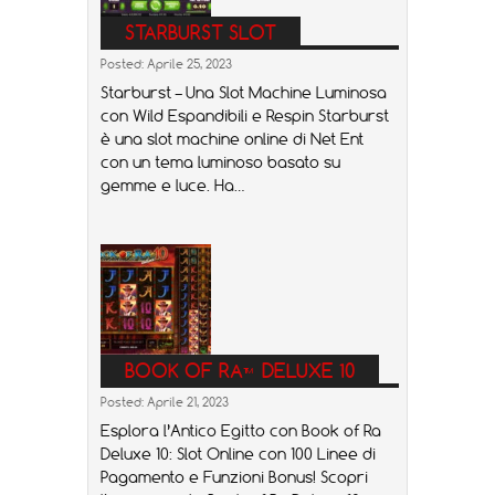
STARBURST SLOT
Posted: Aprile 25, 2023
Starburst – Una Slot Machine Luminosa
con Wild Espandibili e Respin Starburst
è una slot machine online di Net Ent
con un tema luminoso basato su
gemme e luce. Ha…
BOOK OF RA™ DELUXE 10
Posted: Aprile 21, 2023
Esplora l’Antico Egitto con Book of Ra
Deluxe 10: Slot Online con 100 Linee di
Pagamento e Funzioni Bonus! Scopri