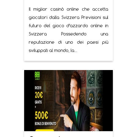
Il miglior casinò online che accetta
giocatori dalla Svizzera Previsioni sul
futuro del gioco d’azzardo online in
Svizzera Possedendo una
reputazione di uno dei paesi più
sviluppati al mondo, la…