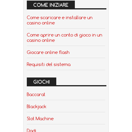
COME INIZIARE
Come scaricare e installare un
casino online
Come aprire un conto di gioco in un
casino online
Giocare online flash
Requisiti del sistema
GIOCHI
Baccarat
Blackjack
Slot Machine
Dadi