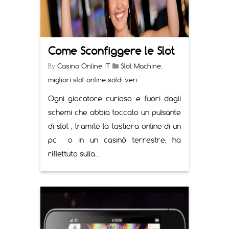
Come Sconfiggere le Slot
By
Casino Online IT
Slot Machine
,
migliori slot online soldi veri
Ogni giocatore curioso e fuori dagli
schemi che abbia toccato un pulsante
di slot , tramite la tastiera online di un
pc o in un casinò terrestre, ha
riflettuto sulla…