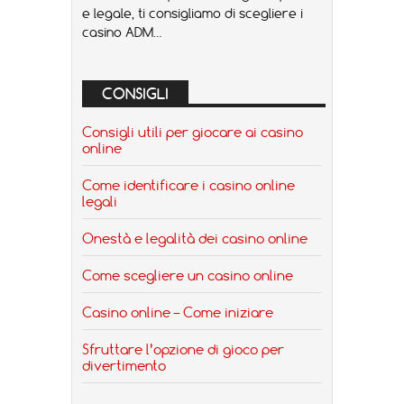
e legale, ti consigliamo di scegliere i
casino ADM…
CONSIGLI
Consigli utili per giocare ai casino
online
Come identificare i casino online
legali
Onestà e legalità dei casino online
Come scegliere un casino online
Casino online – Come iniziare
Sfruttare l’opzione di gioco per
divertimento