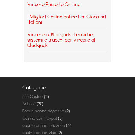
Vincere Roulette On line
I Migliori Casinò online Per Giocatori
italiani
Vincere al Blackjack : tecniche,
sistemi e trucchi per vincere al
blackjack
Categorie
888 Casino
(11)
Articoli
(20)
Bonus senza deposito
(2)
Casino con Paypal
(3)
casino online Svizzera
(12)
casino online visa
(2)