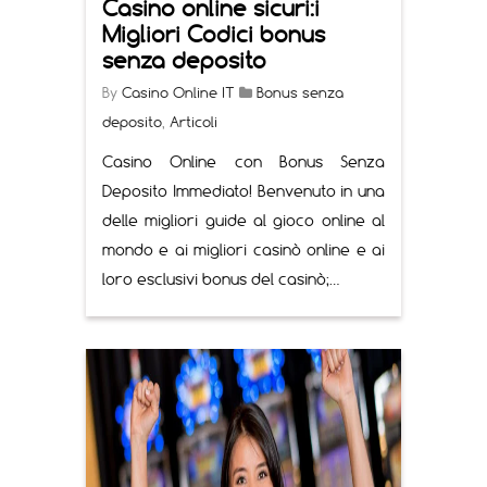
Casino online sicuri:i
Migliori Codici bonus
senza deposito
By
Casino Online IT
Bonus senza
deposito
,
Articoli
Casino Online con Bonus Senza
Deposito Immediato! Benvenuto in una
delle migliori guide al gioco online al
mondo e ai migliori casinò online e ai
loro esclusivi bonus del casinò;…