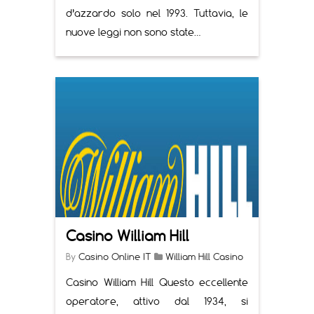
d’azzardo solo nel 1993. Tuttavia, le
nuove leggi non sono state…
Casino William Hill
By
Casino Online IT
William Hill Casino
Casino William Hill Questo eccellente
operatore, attivo dal 1934, si