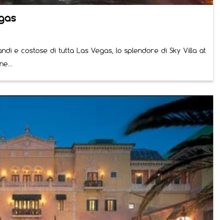
egas
di e costose di tutta Las Vegas, lo splendore di Sky Villa at
une…