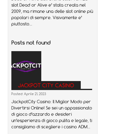
slot Dead or Alive e’ stata creata nel
2009, ma rimane una delle slot online più
popolari di sempre. Visivamente e’
piuttosto…
Posts not found
JACKPOT CITY CASINO
Posted: Aprile 21, 2023
JackpotCity Casino: Il Miglior Modo per
Divertirsi Online! Se sei un appassionato
di gioco d’azzardo e desideri
un’esperienza di gioco pulita e legale, ti
consigliamo di scegliere i casino ADM…