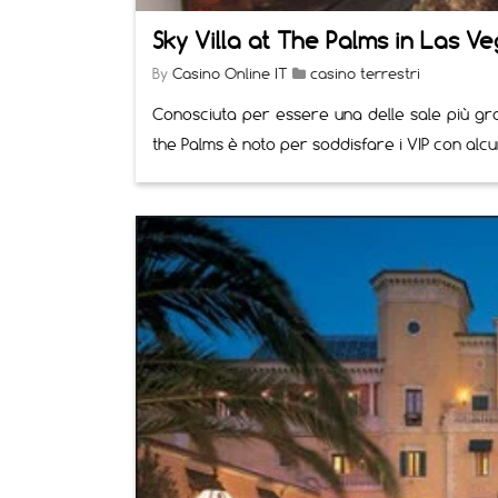
Sky Villa at The Palms in Las V
By
Casino Online IT
casino terrestri
Conosciuta per essere una delle sale più gran
the Palms è noto per soddisfare i VIP con alc