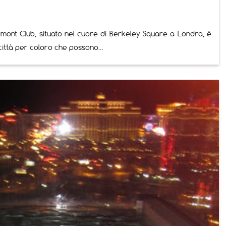
ermont Club, situato nel cuore di Berkeley Square a Londra, è
 città per coloro che possono…