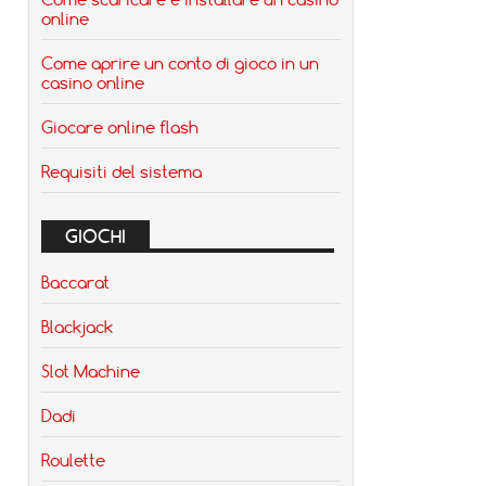
online
Come aprire un conto di gioco in un
casino online
Giocare online flash
Requisiti del sistema
GIOCHI
Baccarat
Blackjack
Slot Machine
Dadi
Roulette