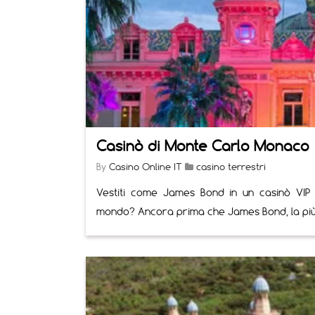
Casinò di Monte Carlo Monaco
By
Casino Online IT
casino terrestri
Vestiti come James Bond in un casinò VIP 
mondo? Ancora prima che James Bond, la pi