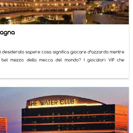
pagna
ai desiderato sapere cosa significa giocare d’azzardo mentre
l bel mezzo della mecca del mondo? I giocatori VIP che