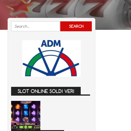
SLOT ONLINE SOLDI VERI