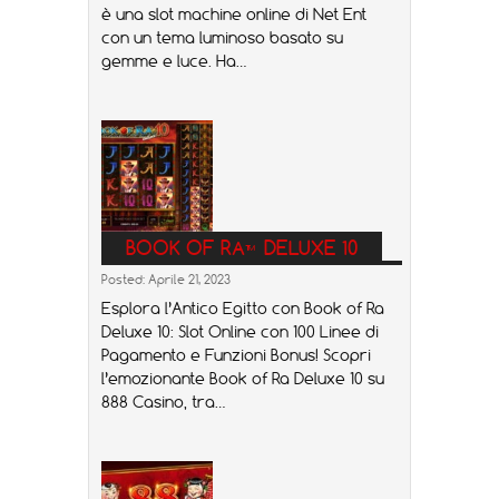
è una slot machine online di Net Ent
con un tema luminoso basato su
gemme e luce. Ha…
BOOK OF RA™ DELUXE 10
Posted: Aprile 21, 2023
Esplora l’Antico Egitto con Book of Ra
Deluxe 10: Slot Online con 100 Linee di
Pagamento e Funzioni Bonus! Scopri
l’emozionante Book of Ra Deluxe 10 su
888 Casino, tra…