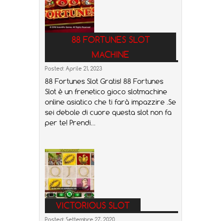
88 FORTUNES SLOT
MACHINE
Posted: Aprile 21, 2023
88 Fortunes Slot Gratis! 88 Fortunes
Slot è un frenetico gioco slotmachine
online asiatico che ti farà impazzire .Se
sei debole di cuore questa slot non fa
per te! Prendi…
VICTORIOUS SLOT
Posted: Settembre 27, 2020