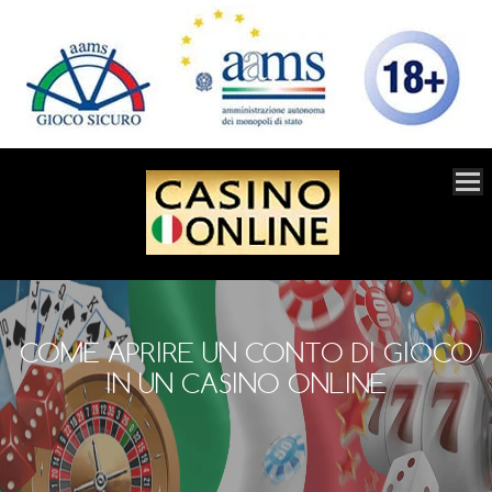
COME APRIRE UN CONTO DI GIOCO
IN UN CASINO ONLINE