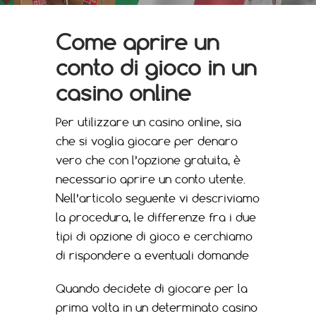
Come aprire un
conto di gioco in un
casino online
Per utilizzare un casino online, sia
che si voglia giocare per denaro
vero che con l’opzione gratuita, è
necessario aprire un conto utente.
Nell’articolo seguente vi descriviamo
la procedura, le differenze fra i due
tipi di opzione di gioco e cerchiamo
di rispondere a eventuali domande
Quando decidete di giocare per la
prima volta in un determinato casino