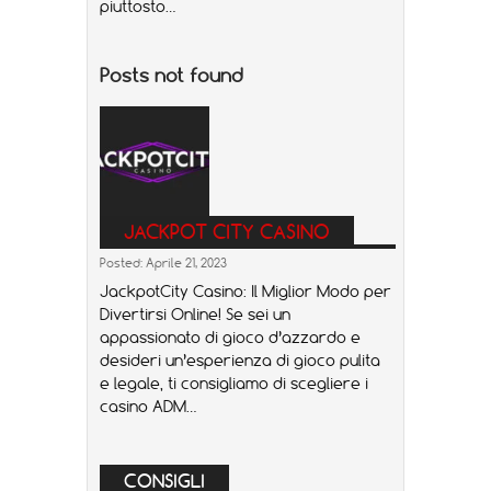
piuttosto…
Posts not found
JACKPOT CITY CASINO
Posted: Aprile 21, 2023
JackpotCity Casino: Il Miglior Modo per
Divertirsi Online! Se sei un
appassionato di gioco d’azzardo e
desideri un’esperienza di gioco pulita
e legale, ti consigliamo di scegliere i
casino ADM…
CONSIGLI