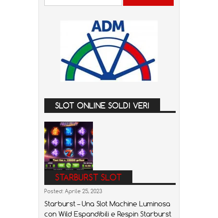
SLOT ONLINE SOLDI VERI
STARBURST SLOT
Posted: Aprile 25, 2023
Starburst – Una Slot Machine Luminosa
con Wild Espandibili e Respin Starburst