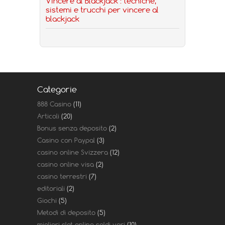
Vincere al Blackjack : tecniche,
sistemi e trucchi per vincere al
blackjack
Categorie
888 Casino
(11)
Articoli
(20)
Bonus senza deposito
(2)
Casino con Paypal
(3)
casino online Svizzera
(12)
casino online visa
(2)
casino terrestri
(7)
editoriali
(2)
Giochi
(5)
Metodi di deposito
(5)
migliori slot online soldi veri
(10)