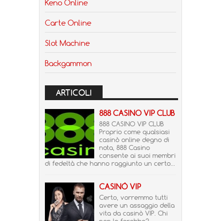
Keno Online
Carte Online
Slot Machine
Backgammon
ARTICOLI
888 CASINO VIP CLUB
888 CASINO VIP CLUB
Proprio come qualsiasi
casinò online degno di
nota, 888 Casino
consente ai suoi membri
di fedeltà che hanno raggiunto un certo...
CASINÒ VIP
Certo, vorremmo tutti
avere un assaggio della
vita da casinò VIP. Chi