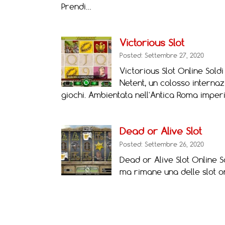
Prendi…
Victorious Slot
Posted: Settembre 27, 2020
Victorious Slot Online Sold
Netent, un colosso interna
giochi. Ambientata nell'Antica Roma imper
Dead or Alive Slot
Posted: Settembre 26, 2020
Dead or Alive Slot Online So
ma rimane una delle slot o