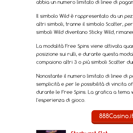
abbia un numero limitato di linee di pagam
Il simbolo Wild è rappresentato da un pezzo
altri simboli, tranne il simbolo Scatter, p
simboli Wild diventano Sticky Wild, rimanend
La modalità Free Spins viene attivata qua
posizione sui rulli, e durante questa moda
compaiono altri 3 o più simboli Scatter dura
Nonostante il numero limitato di linee di
semplicità e per le possibilità di vincita o
durante le Free Spins. La grafica a tema
l'esperienza di gioco.
888Casino.i