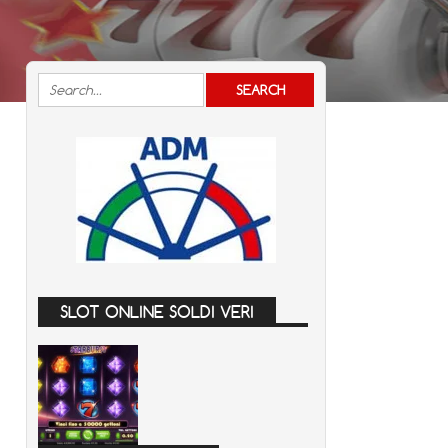
SLOT ONLINE SOLDI VERI