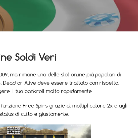
ne Soldi Veri
009, ma rimane una delle slot online più popolari di
, Dead or Alive deve essere trattato con rispetto,
gere il tuo bankroll molto rapidamente.
funzione Free Spins grazie al moltiplicatore 2x e agli
status di culto e giustamente.