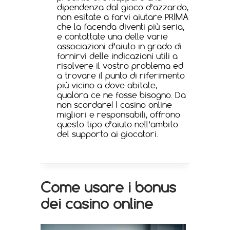
dipendenza dal gioco d’azzardo,
non esitate a farvi aiutare PRIMA
che la facenda diventi più seria,
e contattate una delle varie
associazioni d’aiuto in grado di
fornirvi delle indicazioni utili a
risolvere il vostro problema ed
a trovare il punto di riferimento
più vicino a dove abitate,
qualora ce ne fosse bisogno. Da
non scordare! I casino online
migliori e responsabili, offrono
questo tipo d’aiuto nell’ambito
del supporto ai giocatori.
Come usare i bonus
dei casino online