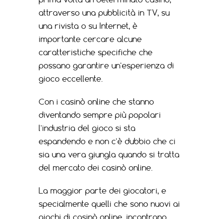
attraverso una pubblicità in TV, su
una rivista o su Internet, è
importante cercare alcune
caratteristiche specifiche che
possano garantire un'esperienza di
gioco eccellente.
Con i casinò online che stanno
diventando sempre più popolari
l'industria del gioco si sta
espandendo e non c'è dubbio che ci
sia una vera giungla quando si tratta
del mercato dei casinò online.
La maggior parte dei giocatori, e
specialmente quelli che sono nuovi ai
giochi di casinò online, incontrano