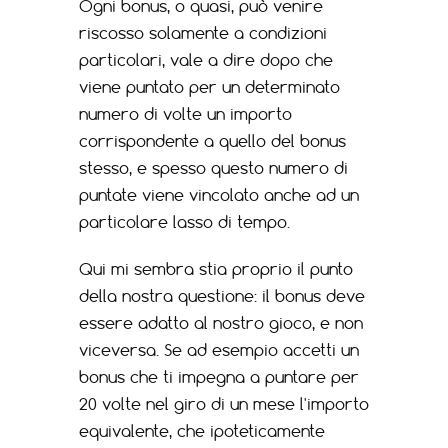
Ogni bonus, o quasi, può venire
riscosso solamente a condizioni
particolari, vale a dire dopo che
viene puntato per un determinato
numero di volte un importo
corrispondente a quello del bonus
stesso, e spesso questo numero di
puntate viene vincolato anche ad un
particolare lasso di tempo.
Qui mi sembra stia proprio il punto
della nostra questione: il bonus deve
essere adatto al nostro gioco, e non
viceversa. Se ad esempio accetti un
bonus che ti impegna a puntare per
20 volte nel giro di un mese l'importo
equivalente, che ipoteticamente