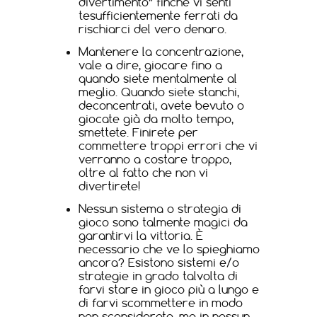
divertimento” finchè vi senti
tesufficientemente ferrati da
rischiarci del vero denaro.
Mantenere la concentrazione,
vale a dire, giocare fino a
quando siete mentalmente al
meglio. Quando siete stanchi,
deconcentrati, avete bevuto o
giocate già da molto tempo,
smettete. Finirete per
commettere troppi errori che vi
verranno a costare troppo,
oltre al fatto che non vi
divertirete!
Nessun sistema o strategia di
gioco sono talmente magici da
garantirvi la vittoria. È
necessario che ve lo spieghiamo
ancora? Esistono sistemi e/o
strategie in grado talvolta di
farvi stare in gioco più a lungo e
di farvi scommettere in modo
non sconsiderato, ma in nessun