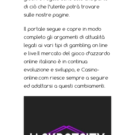
di ciò che l’utente potrà trovare
sulle nostre pagine.
Il portale segue e copre in modo
completo gli argomenti di attualità
legati ai vari tipi di gambling on line
e live.Il mercato del gioco d’azzardo
online italiano è in continua
evoluzione e sviluppo, e Casino-
online.com riesce sempre a seguire
ed adattarsi a questi cambiamenti.