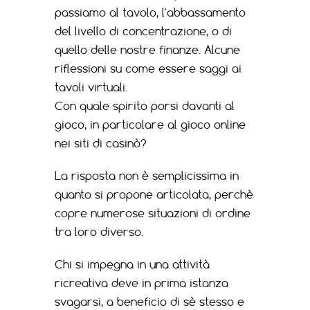
passiamo al tavolo, l'abbassamento
del livello di concentrazione, o di
quello delle nostre finanze. Alcune
riflessioni su come essere saggi ai
tavoli virtuali.
Con quale spirito porsi davanti al
gioco, in particolare al gioco online
nei siti di casinò?
La risposta non è semplicissima in
quanto si propone articolata, perchè
copre numerose situazioni di ordine
tra loro diverso.
Chi si impegna in una attività
ricreativa deve in prima istanza
svagarsi, a beneficio di sè stesso e