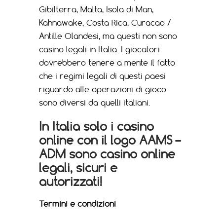
Gibilterra, Malta, Isola di Man,
Kahnawake, Costa Rica, Curacao /
Antille Olandesi, ma questi non sono
casino legali in Italia. I giocatori
dovrebbero tenere a mente il fatto
che i regimi legali di questi paesi
riguardo alle operazioni di gioco
sono diversi da quelli italiani.
In Italia solo i casino
online con il logo AAMS –
ADM sono casino online
legali, sicuri e
autorizzati!
Termini e condizioni