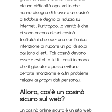
alcune difficoltà ogni volta che
hanno bisogno di trovare un casinò
affidabile e degno di fiducia su
Internet . Purtroppo, la verità è che
ci sono ancora alcuni casinò
truffaldini che operano con l'unica
intenzione di rubare un po ‘di soldi
dai loro clienti. Tali casinò devono
essere evitati a tutti i costi in modo
che il giocatore possa evitare
perdite finanziarie e altri problemi
relativi ai propri dati personali.
Allora, cos'è un casinò
sicuro sul web?
Un casinò online sicuro è un sito web