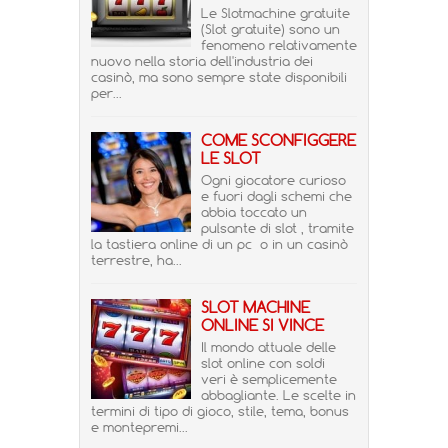
Le Slotmachine gratuite
(Slot gratuite) sono un
fenomeno relativamente
nuovo nella storia dell'industria dei
casinò, ma sono sempre state disponibili
per...
COME SCONFIGGERE
LE SLOT
Ogni giocatore curioso
e fuori dagli schemi che
abbia toccato un
pulsante di slot , tramite
la tastiera online di un pc o in un casinò
terrestre, ha...
SLOT MACHINE
ONLINE SI VINCE
Il mondo attuale delle
slot online con soldi
veri è semplicemente
abbagliante. Le scelte in
termini di tipo di gioco, stile, tema, bonus
e montepremi...