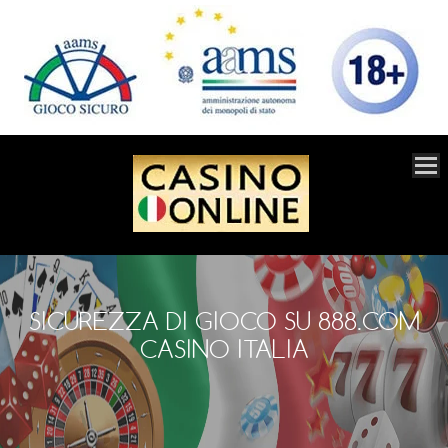
SICUREZZA DI GIOCO SU 888.COM
CASINO ITALIA