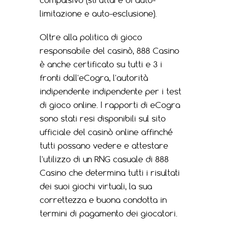
compulsivo (strutture di auto-
limitazione e auto-esclusione).
Oltre alla politica di gioco
responsabile del casinò, 888 Casino
è anche certificato su tutti e 3 i
fronti dall'eCogra, l'autorità
indipendente indipendente per i test
di gioco online. I rapporti di eCogra
sono stati resi disponibili sul sito
ufficiale del casinò online affinché
tutti possano vedere e attestare
l'utilizzo di un RNG casuale di 888
Casino che determina tutti i risultati
dei suoi giochi virtuali, la sua
correttezza e buona condotta in
termini di pagamento dei giocatori.