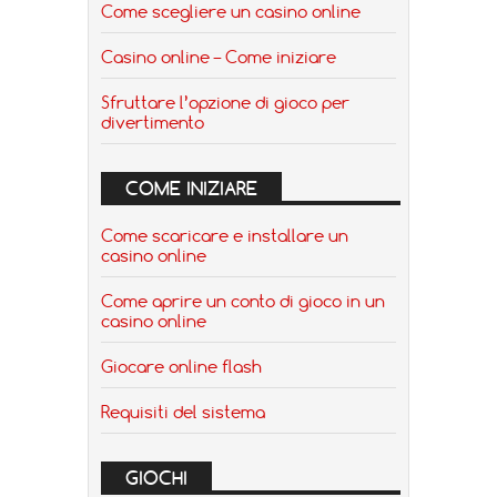
Come scegliere un casino online
Casino online – Come iniziare
Sfruttare l’opzione di gioco per
divertimento
COME INIZIARE
Come scaricare e installare un
casino online
Come aprire un conto di gioco in un
casino online
Giocare online flash
Requisiti del sistema
GIOCHI