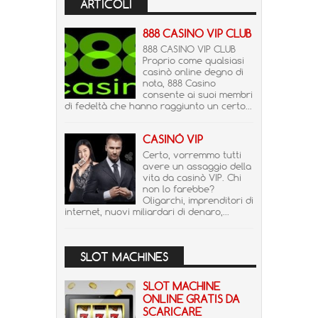
ARTICOLI
888 CASINO VIP CLUB
888 CASINO VIP CLUB
Proprio come qualsiasi
casinò online degno di
nota, 888 Casino
consente ai suoi membri
di fedeltà che hanno raggiunto un certo...
CASINÒ VIP
Certo, vorremmo tutti
avere un assaggio della
vita da casinò VIP. Chi
non lo farebbe?
Oligarchi, imprenditori di
internet, nuovi miliardari di denaro,...
SLOT MACHINES
SLOT MACHINE
ONLINE GRATIS DA
SCARICARE