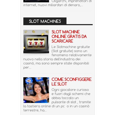
Oligarchi, imprenditori di
internet, nuovi miliardari di denaro,...
SLOT MACHINES
SLOT MACHINE
ONLINE GRATIS DA
SCARICARE
Le Slotmachine gratuite
(Slot gratuite) sono un
fenomeno relativamente
nuovo nella storia dell'industria dei
casinò, ma sono sempre state disponibili
per...
COME SCONFIGGERE
LE SLOT
Ogni giocatore curioso
e fuori dagli schemi che
abbia toccato un
pulsante di slot , tramite
la tastiera online di un pc o in un casinò
terrestre, ha...