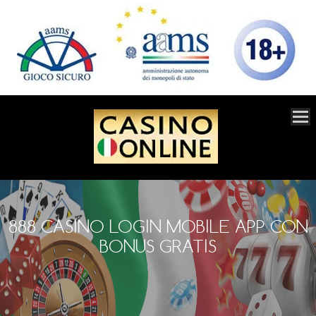
888 CASINO LOGIN MOBILE APP CON
BONUS GRATIS