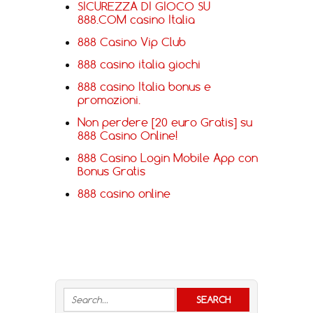
SICUREZZA DI GIOCO SU
888.COM casino Italia
888 Casino Vip Club
888 casino italia giochi
888 casino Italia bonus e
promozioni.
Non perdere [20 euro Gratis] su
888 Casino Online!
888 Casino Login Mobile App con
Bonus Gratis
888 casino online