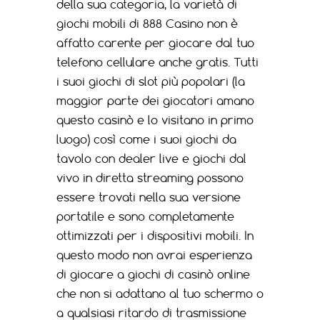
della sua categoria, la varietà di
giochi mobili di 888 Casino non è
affatto carente per giocare dal tuo
telefono cellulare anche gratis. Tutti
i suoi giochi di slot più popolari (la
maggior parte dei giocatori amano
questo casinò e lo visitano in primo
luogo) così come i suoi giochi da
tavolo con dealer live e giochi dal
vivo in diretta streaming possono
essere trovati nella sua versione
portatile e sono completamente
ottimizzati per i dispositivi mobili. In
questo modo non avrai esperienza
di giocare a giochi di casinò online
che non si adattano al tuo schermo o
a qualsiasi ritardo di trasmissione