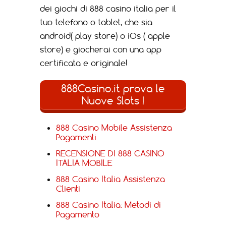
dei giochi di 888 casino italia per il
tuo telefono o tablet, che sia
android( play store) o iOs ( apple
store) e giocherai con una app
certificata e originale!
888Casino.it prova le
Nuove Slots !
888 Casino Mobile Assistenza
Pagamenti
RECENSIONE DI 888 CASINO
ITALIA MOBILE
888 Casino Italia Assistenza
Clienti
888 Casino Italia: Metodi di
Pagamento