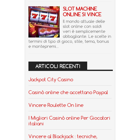
SLOT MACHINE
ONLINE SI VINCE
Il mondo attuale delle
slot online con soldi
veri è semplicemente
abbagliante. Le scelte in
termini di tipo di gioco, stile, tema, bonus
e montepremi...
ARTICOLI RECENTI
Jackpot City Casino
Casinò online che accettano Paypal
Vincere Roulette On line
I Migliori Casinò online Per Giocatori
italiani
Vincere al Blackjack : tecniche,