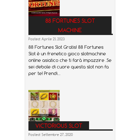
88 FORTUNES SLOT
MACHINE
Posted: Aprile 21, 2023
88 Fortunes Slot Gratis! 88 Fortunes
Slot è un frenetico gioco slotmachine
online asiatico che ti farà impazzire .Se
sei debole di cuore questa slot non fa
per te! Prendi…
VICTORIOUS SLOT
Posted: Settembre 27, 2020