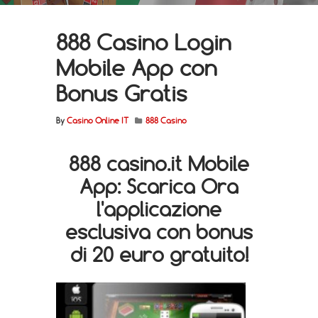
888 Casino Login
Mobile App con
Bonus Gratis
By
Casino Online IT
888 Casino
888 casino.it Mobile
App: Scarica Ora
l'applicazione
esclusiva con bonus
di 20 euro gratuito!