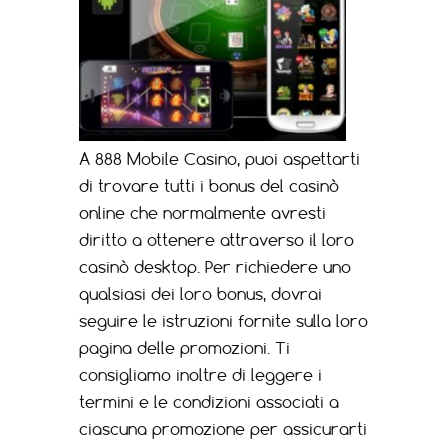
A 888 Mobile Casino, puoi aspettarti
di trovare tutti i bonus del casinò
online che normalmente avresti
diritto a ottenere attraverso il loro
casinò desktop. Per richiedere uno
qualsiasi dei loro bonus, dovrai
seguire le istruzioni fornite sulla loro
pagina delle promozioni. Ti
consigliamo inoltre di leggere i
termini e le condizioni associati a
ciascuna promozione per assicurarti