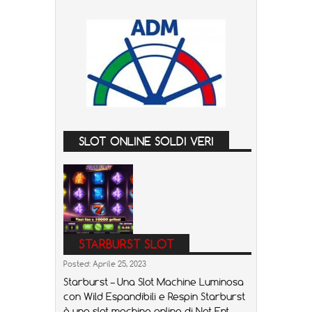
SLOT ONLINE SOLDI VERI
STARBURST SLOT
Posted: Aprile 25, 2023
Starburst – Una Slot Machine Luminosa
con Wild Espandibili e Respin Starburst
è una slot machine online di Net Ent