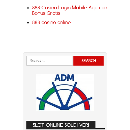
888 Casino Login Mobile App con
Bonus Gratis
888 casino online
SLOT ONLINE SOLDI VERI