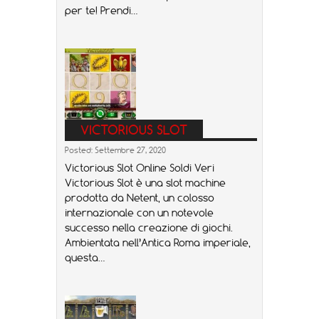
per te! Prendi…
VICTORIOUS SLOT
Posted: Settembre 27, 2020
Victorious Slot Online Soldi Veri
Victorious Slot è una slot machine
prodotta da Netent, un colosso
internazionale con un notevole
successo nella creazione di giochi.
Ambientata nell’Antica Roma imperiale,
questa…