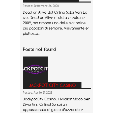
Posted: Settembre 26, 2020
Dead or Alive Slot Online Soldi Veri La
slot Dead or Alive e’ stata creata nel
2009, ma rimane una delle slot online
più popolari di sempre. Visivamente e’
piuttosto…
Posts not found
JACKPOT CITY CASINO
Posted: Aprile 21, 2023
JackpotCity Casino: Il Miglior Modo per
Divertirsi Online! Se sei un
appassionato di gioco d’azzardo e