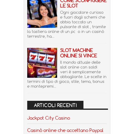
COME SCONFIGGERE
LE SLOT
Ogni giocatore curioso
e fuori dagli schemi che
abbia toccato un
pulsante di slot , tramite
la tastiera online di un pc o in un casinò
terrestre, ha...
SLOT MACHINE
ONLINE SI VINCE
Il mondo attuale delle
slot online con soldi
veri è semplicemente
abbagliante. Le scelte in
termini di tipo di gioco, stile, tema, bonus
e montepremi...
ARTICOLI RECENTI
Jackpot City Casino
Casinò online che accettano Paypal