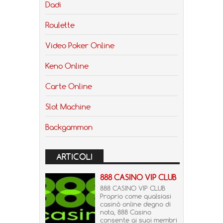
Dadi
Roulette
Video Poker Online
Keno Online
Carte Online
Slot Machine
Backgammon
ARTICOLI
888 CASINO VIP CLUB
888 CASINO VIP CLUB
Proprio come qualsiasi
casinò online degno di
nota, 888 Casino
consente ai suoi membri