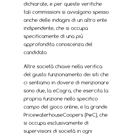
dichiarate, e per queste verifiche
tali commissioni si avvalgono spesso
anche delle indagini di un altro ente
indipendente, che si occupa
specificamente di una più
approfondita conoscenza del
candidato.
Altre società chiave nella verifica
del giusto funzionamento dei siti che
ci sentiamo in dovere di menzionare
sono due, la eCogra, che esercita la
propria funzione nello specifico
campo del gioco online, e la grande
PricewaterhouseCoopers (PwC), che
si occupa esclusivamente di
supervisioni di società in ogni