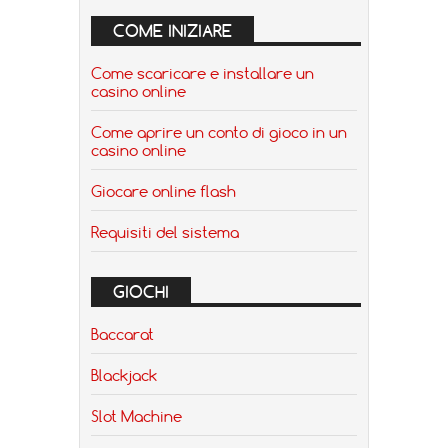
COME INIZIARE
Come scaricare e installare un
casino online
Come aprire un conto di gioco in un
casino online
Giocare online flash
Requisiti del sistema
GIOCHI
Baccarat
Blackjack
Slot Machine