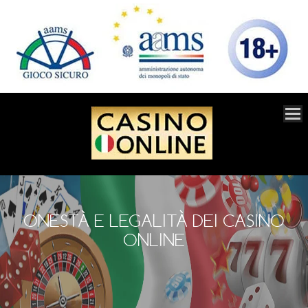
ONESTÀ E LEGALITÀ DEI CASINO
ONLINE