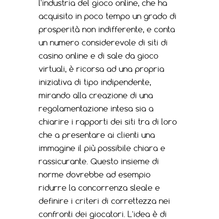
l'industria del gioco online, che ha
acquisito in poco tempo un grado di
prosperità non indifferente, e conta
un numero considerevole di siti di
casino online e di sale da gioco
virtuali, è ricorsa ad una propria
iniziativa di tipo indipendente,
mirando alla creazione di una
regolamentazione intesa sia a
chiarire i rapporti dei siti tra di loro
che a presentare ai clienti una
immagine il più possibile chiara e
rassicurante. Questo insieme di
norme dovrebbe ad esempio
ridurre la concorrenza sleale e
definire i criteri di correttezza nei
confronti dei giocatori. L'idea è di