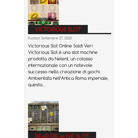
VICTORIOUS SLOT
Posted: Settembre 27, 2020
Victorious Slot Online Soldi Veri
Victorious Slot è una slot machine
prodotta da Netent, un colosso
internazionale con un notevole
successo nella creazione di giochi.
Ambientata nell’Antica Roma imperiale,
questa…
DEAD OR ALIVE SLOT