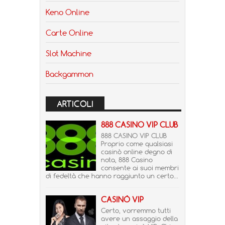
Keno Online
Carte Online
Slot Machine
Backgammon
ARTICOLI
888 CASINO VIP CLUB
888 CASINO VIP CLUB
Proprio come qualsiasi
casinò online degno di
nota, 888 Casino
consente ai suoi membri
di fedeltà che hanno raggiunto un certo...
CASINÒ VIP
Certo, vorremmo tutti
avere un assaggio della