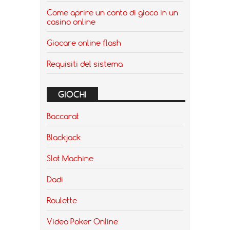
Come aprire un conto di gioco in un
casino online
Giocare online flash
Requisiti del sistema
GIOCHI
Baccarat
Blackjack
Slot Machine
Dadi
Roulette
Video Poker Online