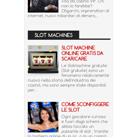
vita da casinò VIP. Chi
non lo farebbe?
Oligarchi, imprenditori di
internet, nuovi miliardari di denaro,...
SLOT MACHINES
SLOT MACHINE
ONLINE GRATIS DA
SCARICARE
Le Slotmachine gratuite
(Slot gratuite) sono un
fenomeno relativamente
nuovo nella storia dell'industria dei
casinò, ma sono sempre state disponibili
per...
COME SCONFIGGERE
LE SLOT
Ogni giocatore curioso
e fuori dagli schemi che
abbia toccato un
pulsante di slot , tramite
la tastiera online di un pc o in un casinò