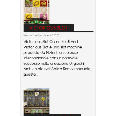
VICTORIOUS SLOT
Posted: Settembre 27, 2020
Victorious Slot Online Soldi Veri
Victorious Slot è una slot machine
prodotta da Netent, un colosso
internazionale con un notevole
successo nella creazione di giochi.
Ambientata nell’Antica Roma imperiale,
questa…