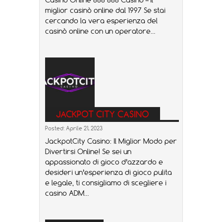
Casino Online 888 888 Casino – Il
miglior casinò online dal 1997 Se stai
cercando la vera esperienza del
casinò online con un operatore…
JACKPOT CITY CASINO
Posted: Aprile 21, 2023
JackpotCity Casino: Il Miglior Modo per
Divertirsi Online! Se sei un
appassionato di gioco d’azzardo e
desideri un’esperienza di gioco pulita
e legale, ti consigliamo di scegliere i
casino ADM…