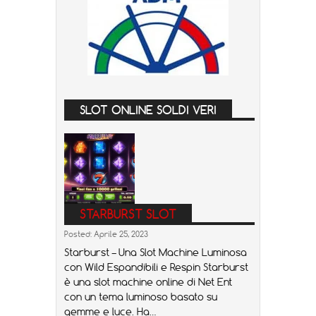
SLOT ONLINE SOLDI VERI
STARBURST SLOT
Posted: Aprile 25, 2023
Starburst – Una Slot Machine Luminosa
con Wild Espandibili e Respin Starburst
è una slot machine online di Net Ent
con un tema luminoso basato su
gemme e luce. Ha…