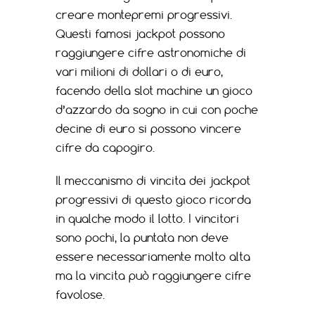
creare montepremi progressivi.
Questi famosi jackpot possono
raggiungere cifre astronomiche di
vari milioni di dollari o di euro,
facendo della slot machine un gioco
d’azzardo da sogno in cui con poche
decine di euro si possono vincere
cifre da capogiro.
Il meccanismo di vincita dei jackpot
progressivi di questo gioco ricorda
in qualche modo il lotto. I vincitori
sono pochi, la puntata non deve
essere necessariamente molto alta
ma la vincita può raggiungere cifre
favolose.