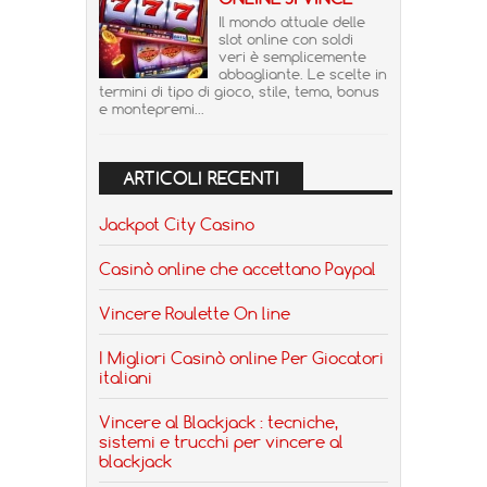
Il mondo attuale delle
slot online con soldi
veri è semplicemente
abbagliante. Le scelte in
termini di tipo di gioco, stile, tema, bonus
e montepremi...
ARTICOLI RECENTI
Jackpot City Casino
Casinò online che accettano Paypal
Vincere Roulette On line
I Migliori Casinò online Per Giocatori
italiani
Vincere al Blackjack : tecniche,
sistemi e trucchi per vincere al
blackjack