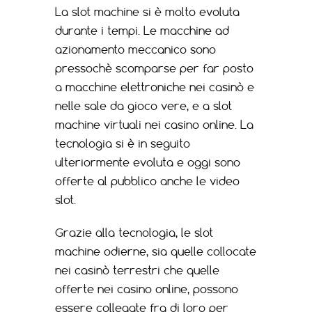
La slot machine si è molto evoluta
durante i tempi. Le macchine ad
azionamento meccanico sono
pressochè scomparse per far posto
a macchine elettroniche nei casinò e
nelle sale da gioco vere, e a slot
machine virtuali nei casino online. La
tecnologia si è in seguito
ulteriormente evoluta e oggi sono
offerte al pubblico anche le video
slot.
Grazie alla tecnologia, le slot
machine odierne, sia quelle collocate
nei casinò terrestri che quelle
offerte nei casino online, possono
essere collegate fra di loro per