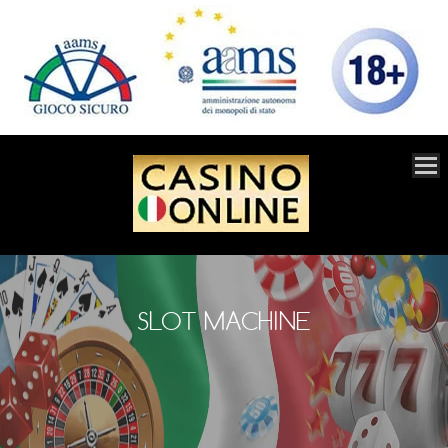
SLOT MACHINE