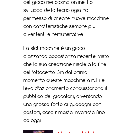
del gioco nei casino online. Lo
sviluppo della tecnologia ha
permesso di creare nuove macchine
con caratteristiche sempre più
divertenti e remunerative.
La slot machine è un gioco
d’azzardo abbastanza recente, visto
che la sua creazione risale alla fine
dell’ottocento. Sin dal primo
momento queste macchine a rulli e
leva d’azionamento conquistarono il
pubblico dei giocatori, diventando
una grossa fonte di guadagni per i
gestori, cosa rimasta invariata fino
ad oggi.