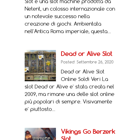
Slot è una slot machine prodotta da
Netent, un colosso internazionale con
un notevole successo nella
creazione di giochi. Ambientata
nell'Antica Roma imperiale, questa…
Dead or Alive Slot
Posted: Settembre 26, 2020
Dead or Alive Slot
Online Soldi Veri La
slot Dead or Alive e' stata creata nel
2009, ma rimane una delle slot online
più popolari di sempre. Visivamente
e' piuttosto…
Vikings Go Berzerk
Slot