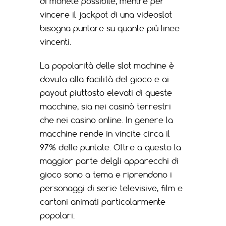
di monete possibile, mentre per
vincere il jackpot di una videoslot
bisogna puntare su quante più linee
vincenti.
La popolarità delle slot machine è
dovuta alla facilità del gioco e ai
payout piuttosto elevati di queste
macchine, sia nei casinò terrestri
che nei casino online. In genere la
macchine rende in vincite circa il
97% delle puntate. Oltre a questo la
maggior parte delgli apparecchi di
gioco sono a tema e riprendono i
personaggi di serie televisive, film e
cartoni animati particolarmente
popolari.