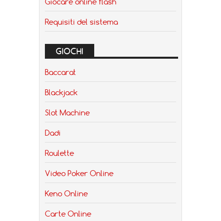
Giocare online flash
Requisiti del sistema
GIOCHI
Baccarat
Blackjack
Slot Machine
Dadi
Roulette
Video Poker Online
Keno Online
Carte Online