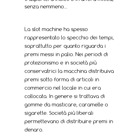
senza nemmeno…
La slot machine ha spesso
rappresentato lo specchio dei tempi,
soprattutto per quanto riguarda i
premi messi in palio. Nei periodi di
protezionismo e in società più
conservatrici la macchina distribuiva
premi sotto forma di articoli in
commercio nel locale in cui era
collocata. In genere si trattava di
gomme da masticare, caramelle o
sigarette. Società più liberali
permettevano di distribuire premi in
denaro.