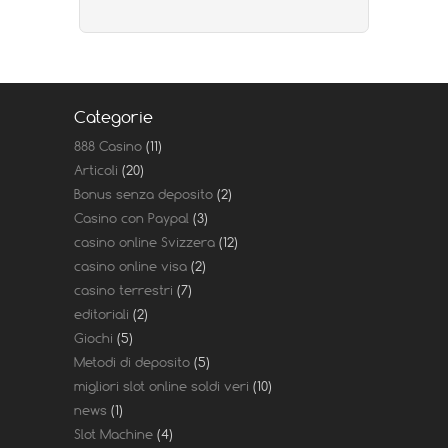
Categorie
888 Casino
(11)
Articoli
(20)
Bonus senza deposito
(2)
Casino con Paypal
(3)
casino online Svizzera
(12)
casino online visa
(2)
casino terrestri
(7)
editoriali
(2)
Giochi
(5)
Metodi di deposito
(5)
migliori slot online soldi veri
(10)
news
(1)
Slot Machine
(4)