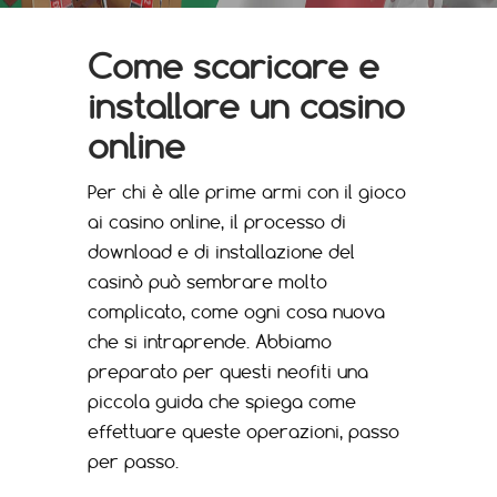
Come scaricare e
installare un casino
online
Per chi è alle prime armi con il gioco
ai casino online, il processo di
download e di installazione del
casinò può sembrare molto
complicato, come ogni cosa nuova
che si intraprende. Abbiamo
preparato per questi neofiti una
piccola guida che spiega come
effettuare queste operazioni, passo
per passo.