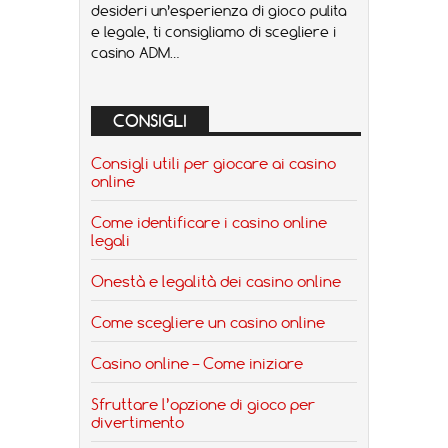
desideri un’esperienza di gioco pulita
e legale, ti consigliamo di scegliere i
casino ADM…
CONSIGLI
Consigli utili per giocare ai casino
online
Come identificare i casino online
legali
Onestà e legalità dei casino online
Come scegliere un casino online
Casino online – Come iniziare
Sfruttare l’opzione di gioco per
divertimento