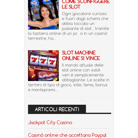
COME SCONFIGGERE
LE SLOT
Ogni giocatore curioso
e fuori dagli schemi che
abbia toccato un
pulsante di slot , tramite
la tastiera online di un pc o in un casinò
terrestre, ha...
SLOT MACHINE
ONLINE SI VINCE
Il mondo attuale delle
slot online con soldi
veri è semplicemente
abbagliante. Le scelte in
termini di tipo di gioco, stile, tema, bonus
e montepremi...
ARTICOLI RECENTI
Jackpot City Casino
Casinò online che accettano Paypal