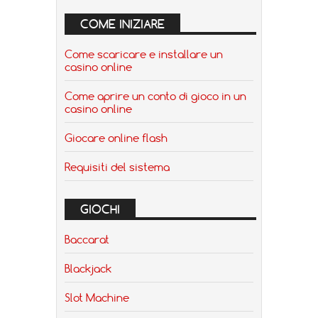
COME INIZIARE
Come scaricare e installare un
casino online
Come aprire un conto di gioco in un
casino online
Giocare online flash
Requisiti del sistema
GIOCHI
Baccarat
Blackjack
Slot Machine