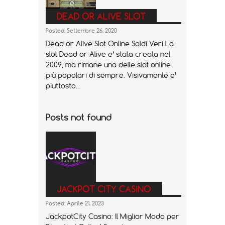
DEAD OR ALIVE SLOT
Posted: Settembre 26, 2020
Dead or Alive Slot Online Soldi Veri La
slot Dead or Alive e’ stata creata nel
2009, ma rimane una delle slot online
più popolari di sempre. Visivamente e’
piuttosto…
Posts not found
JACKPOT CITY CASINO
Posted: Aprile 21, 2023
JackpotCity Casino: Il Miglior Modo per