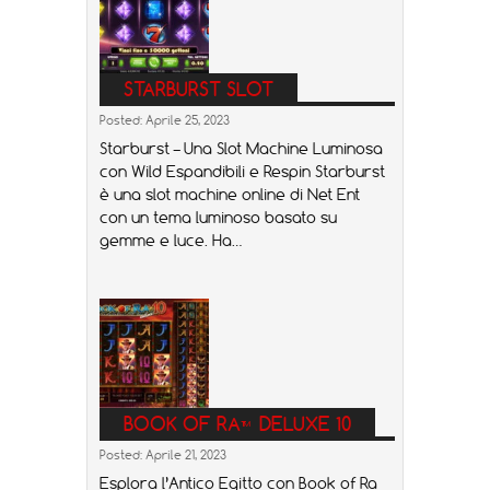
STARBURST SLOT
Posted: Aprile 25, 2023
Starburst – Una Slot Machine Luminosa
con Wild Espandibili e Respin Starburst
è una slot machine online di Net Ent
con un tema luminoso basato su
gemme e luce. Ha…
BOOK OF RA™ DELUXE 10
Posted: Aprile 21, 2023
Esplora l’Antico Egitto con Book of Ra