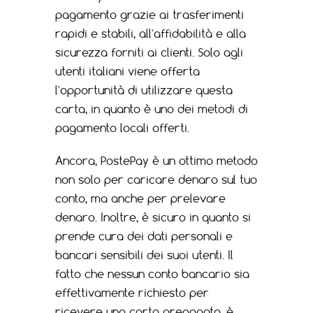
pagamento grazie ai trasferimenti
rapidi e stabili, all'affidabilità e alla
sicurezza forniti ai clienti. Solo agli
utenti italiani viene offerta
l'opportunità di utilizzare questa
carta, in quanto è uno dei metodi di
pagamento locali offerti.
Ancora, PostePay è un ottimo metodo
non solo per caricare denaro sul tuo
conto, ma anche per prelevare
denaro. Inoltre, è sicuro in quanto si
prende cura dei dati personali e
bancari sensibili dei suoi utenti. Il
fatto che nessun conto bancario sia
effettivamente richiesto per
ricevere una carta prepagata, è