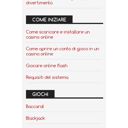
divertimento
COME INIZIARE
Come scaricare e installare un
casino online
Come aprire un conto di gioco in un
casino online
Giocare online flash
Requisiti del sistema
GIOCHI
Baccarat
Blackjack