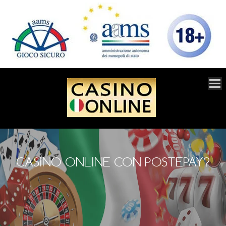
CASINO ONLINE CON POSTEPAY?