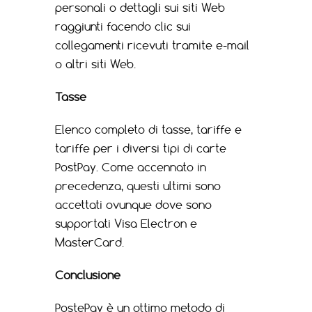
personali o dettagli sui siti Web
raggiunti facendo clic sui
collegamenti ricevuti tramite e-mail
o altri siti Web.
Tasse
Elenco completo di tasse, tariffe e
tariffe per i diversi tipi di carte
PostPay. Come accennato in
precedenza, questi ultimi sono
accettati ovunque dove sono
supportati Visa Electron e
MasterCard.
Conclusione
PostePay è un ottimo metodo di