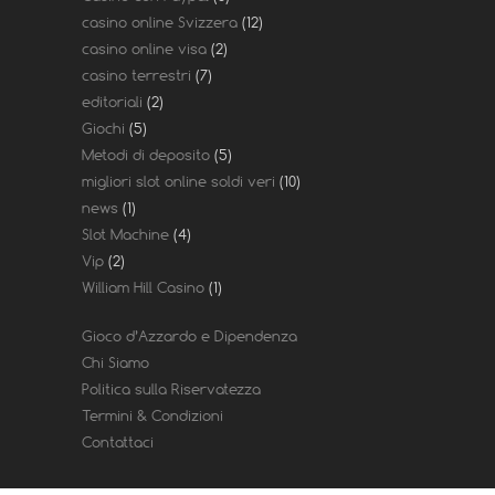
casino online Svizzera
(12)
casino online visa
(2)
casino terrestri
(7)
editoriali
(2)
Giochi
(5)
Metodi di deposito
(5)
migliori slot online soldi veri
(10)
news
(1)
Slot Machine
(4)
Vip
(2)
William Hill Casino
(1)
Gioco d’Azzardo e Dipendenza
Chi Siamo
Politica sulla Riservatezza
Termini & Condizioni
Contattaci