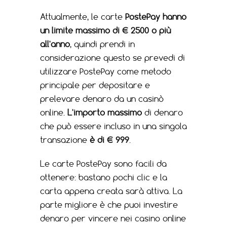
Attualmente, le carte
PostePay hanno
un limite massimo di € 2500 o più
all'anno
, quindi prendi in
considerazione questo se prevedi di
utilizzare PostePay come metodo
principale per depositare e
prelevare denaro da un casinò
online.
L'importo massimo
di denaro
che può essere incluso in una singola
transazione
è di € 999
.
Le carte PostePay sono facili da
ottenere: bastano pochi clic e la
carta appena creata sarà attiva. La
parte migliore è che puoi investire
denaro per vincere nei casino online