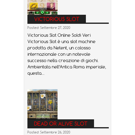
VICTORIOUS SLOT
Posted: Settembre 27, 2020
Victorious Slot Online Soldi Veri
Victorious Slot è una slot machine
prodotta da Netent, un colosso
internazionale con un notevole
successo nella creazione di giochi.
Ambientata nell’Antica Roma imperiale,
questa…
DEAD OR ALIVE SLOT
Posted: Settembre 26, 2020