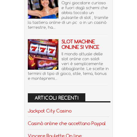
Ogni giocatore curioso
e fuori dagli schemi che
abbia toccato un
pulsante di slot , tramite
la tastiera online di un pc o in un casinò
terrestre, ha...
SLOT MACHINE
ONLINE SI VINCE
Il mondo attuale delle
slot online con soldi
veri è semplicemente
abbagliante. Le scelte in
termini di tipo di gioco, stile, tema, bonus
e montepremi...
ARTICOLI RECENTI
Jackpot City Casino
Casinò online che accettano Paypal
Vincere Roulette On line