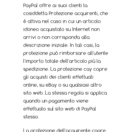
PayPal offre ai suoi clienti la
cosiddetta Protezione acquirenti, che
è attiva nel caso in cui un articolo
idoneo acquistato su Internet non
arrivi o non corrisponda alla
descrizione iniziale. In tali casi, la
protezione può rimborsare all'utente
l'importo totale dell'articolo più la
spedizione. La protezione cay copre
gli acquisti dei clienti effettuati
online, su eBay o su qualsiasi altro
sito web. La stessa regola si applica
quando un pagamento viene
effettuato sul sito web di PayPal
stesso.
La protezione dell'acquirente copre