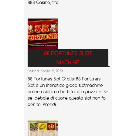
888 Casino, tra…
88 FORTUNES SLOT
MACHINE
Posted: Aprile 21, 2023
88 Fortunes Slot Gratis! 88 Fortunes
Slot è un frenetico gioco slotmachine
online asiatico che ti farà impazzire .Se
sei debole di cuore questa slot non fa
per te! Prendi…