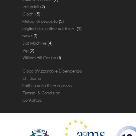
editoriali
(2)
Giochi
(5)
Metodi di deposito
(5)
migliori slot online soldi veri
(10)
news
(1)
Slot Machine
(4)
Vip
(2)
William Hill Casino
(1)
Gioco d’Azzardo e Dipendenza
Chi Siamo
Politica sulla Riservatezza
Termini & Condizioni
Contattaci