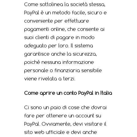
Come sottolinea la società stessa,
PayPal è un metodo facile, sicuro e
conveniente per effettuare
pagamenti online, che consente ai
suoi clienti di pagare in modo
adeguato per loro. Il sistema
garantisce anche la sicurezza,
poiché nessuna informazione
personale o finanziaria sensibile
viene rivelata a terzi.
Come aprire un conto PayPal in Italia
Ci sono un paio di cose che dovrai
fare per ottenere un account su
PayPal. Ovviamente, devi visitare il
sito web ufficiale e devi anche