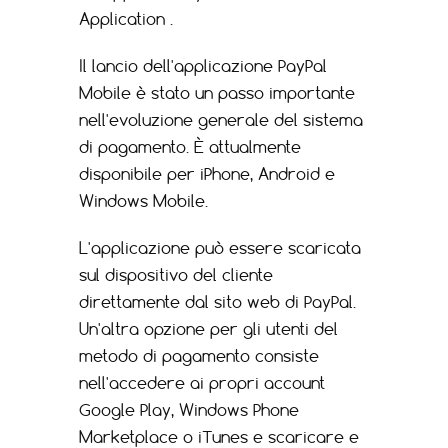
Application .
Il lancio dell'applicazione PayPal
Mobile è stato un passo importante
nell'evoluzione generale del sistema
di pagamento. È attualmente
disponibile per iPhone, Android e
Windows Mobile.
L'applicazione può essere scaricata
sul dispositivo del cliente
direttamente dal sito web di PayPal.
Un'altra opzione per gli utenti del
metodo di pagamento consiste
nell'accedere ai propri account
Google Play, Windows Phone
Marketplace o iTunes e scaricare e