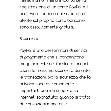
Infine, ma non meno importante, la
registrazione di un conto PayPal e il
prelievo di denaro dal saldo di un
utente sul proprio conto bancario
sono assolutamente gratuiti.
Sicurezza
PayPal è uno dei fornitori di servizi
di pagamento che si concentrano
maggiormente nel fornire ai propri
clienti la massima sicurezza durante
le transazioni. Sia la sicurezza che la
privacy sono estremamente
importanti quando si opera su
Internet, soprattutto quando si tratta
di transazioni monetarie.