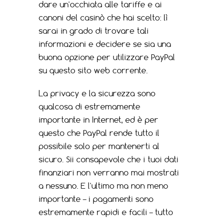
dare un'occhiata alle tariffe e ai
canoni del casinò che hai scelto: lì
sarai in grado di trovare tali
informazioni e decidere se sia una
buona opzione per utilizzare PayPal
su questo sito web corrente.
La privacy e la sicurezza sono
qualcosa di estremamente
importante in Internet, ed è per
questo che PayPal rende tutto il
possibile solo per mantenerti al
sicuro. Sii consapevole che i tuoi dati
finanziari non verranno mai mostrati
a nessuno. E l'ultimo ma non meno
importante – i pagamenti sono
estremamente rapidi e facili – tutto