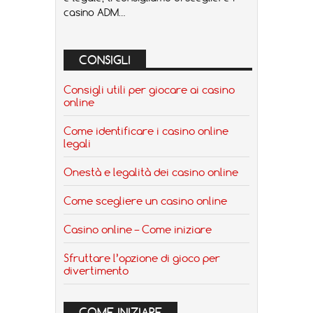
casino ADM…
CONSIGLI
Consigli utili per giocare ai casino
online
Come identificare i casino online
legali
Onestà e legalità dei casino online
Come scegliere un casino online
Casino online – Come iniziare
Sfruttare l’opzione di gioco per
divertimento
COME INIZIARE