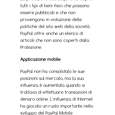
tutti i tipi di beni fisici che possono
essere pubblicati e che non
provengono in violazione delle
politiche del sito web della società.
PayPal offre anche un elenco di
articoli che non sono coperti dalla
Protezione.
Applicazione mobile
PayPal non ha consolidato le sue
posizioni sul mercato, ma la sua
influenza è aumentata quando si
trattava di effettuare transazioni di
denaro online. L'influenza di Internet
ha giocato un ruolo importante nello
sviluppo del PayPal Mobile