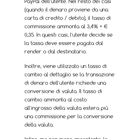
PayPal dell'utente. Nel resto dei casi
(quando il denaro proviene da una
carta di credito / debito), il tasso di
commissione ammonta al 3,4% + €
0,35. In questi casi, l'utente decide se
la tassa deve essere pagata dal
render o dal destinatario.
Inoltre, viene utilizzato un tasso di
cambio al dettaglio se la transazione
di denaro dell'utente richiede una
conversione di valuta. Il tasso di
cambio ammonta al costo
all'ingrosso della valuta estera più
una commissione per la conversione
della valuta.