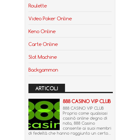
Roulette
Video Poker Online
Keno Online
Carte Online
Slot Machine
Backgammon
ARTICOLI
888 CASINO VIP CLUB
888 CASINO VIP CLUB
Proprio come qualsiasi
casinò online degno di
nota, 888 Casino
consente ai suoi membri
di fedeltà che hanno raggiunto un certo...