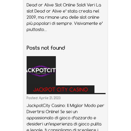
Dead or Alive Slot Online Soldi Veri La
slot Dead or Alive e’ stata creata nel
2009, ma rimane una delle slot online
più popolari di sempre. Visivamente e’
piuttosto…
Posts not found
JACKPOT CITY CASINO
Posted: Aprile 21, 2023
JackpotCity Casino: Il Miglior Modo per
Divertirsi Online! Se sei un
appassionato di gioco d’azzardo e
desideri un’esperienza di gioco pulita
e legale, ti consigliamo di scegliere i