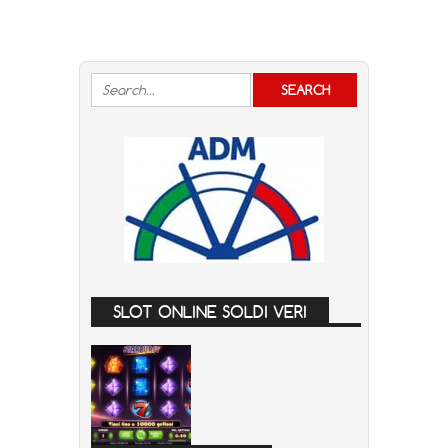
SLOT ONLINE SOLDI VERI