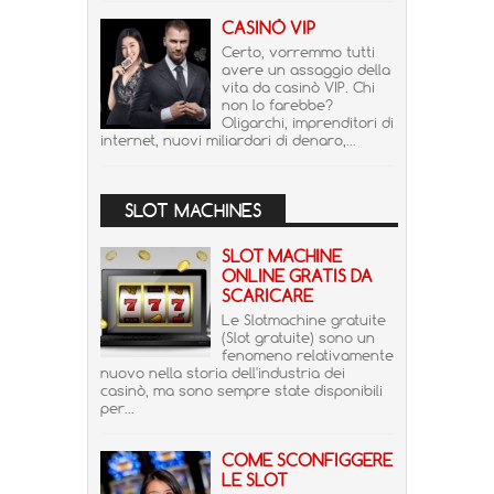
CASINÒ VIP
Certo, vorremmo tutti
avere un assaggio della
vita da casinò VIP. Chi
non lo farebbe?
Oligarchi, imprenditori di
internet, nuovi miliardari di denaro,...
SLOT MACHINES
SLOT MACHINE
ONLINE GRATIS DA
SCARICARE
Le Slotmachine gratuite
(Slot gratuite) sono un
fenomeno relativamente
nuovo nella storia dell'industria dei
casinò, ma sono sempre state disponibili
per...
COME SCONFIGGERE
LE SLOT