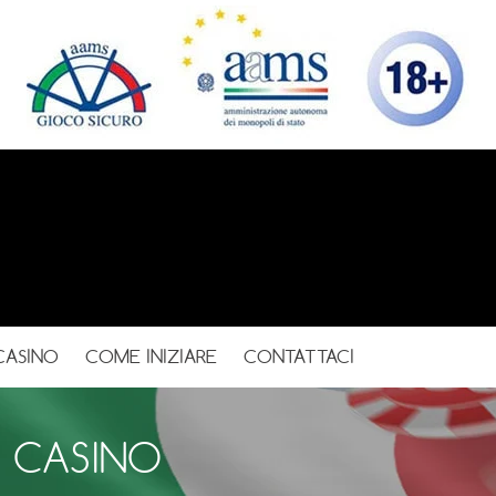
CASINO
COME INIZIARE
CONTATTACI
8 CASINO