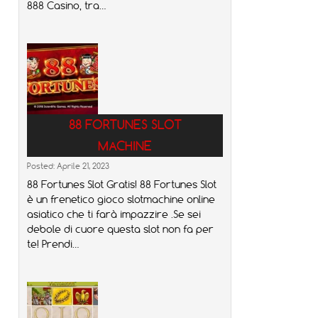
888 Casino, tra…
88 FORTUNES SLOT
MACHINE
Posted: Aprile 21, 2023
88 Fortunes Slot Gratis! 88 Fortunes Slot
è un frenetico gioco slotmachine online
asiatico che ti farà impazzire .Se sei
debole di cuore questa slot non fa per
te! Prendi…