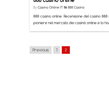
888 casino online
By
Casino Online IT
888 Casino
888 casino online. Recensione del casino 88
pioniere nel mercato dei casinò online e lo h
Previous
1
2