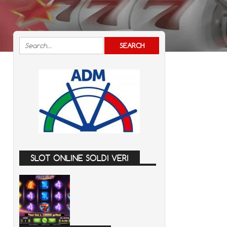
SLOT ONLINE SOLDI VERI