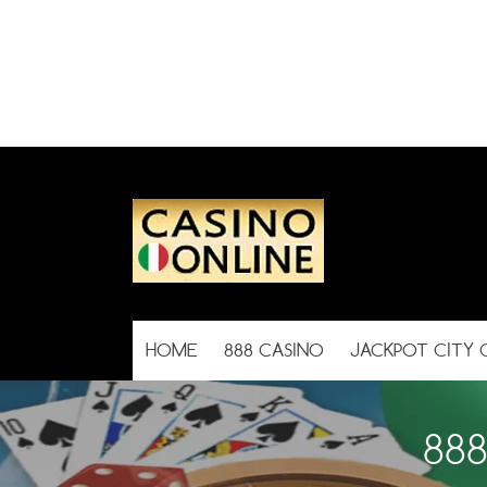
HOME
888 CASINO
JACKPOT CITY 
88