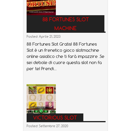
88 FORTUNES SLOT
MACHINE
Posted: Aprile 21, 2023
88 Fortunes Slot Gratis! 88 Fortunes
Slot è un frenetico gioco slotmachine
online asiatico che ti farà impazzire .Se
sei debole di cuore questa slot non fa
per te! Prendi…
VICTORIOUS SLOT
Posted: Settembre 27, 2020