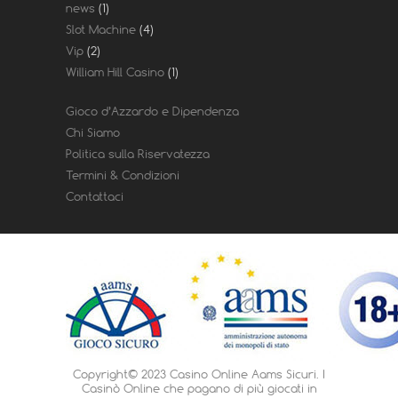
news
(1)
Slot Machine
(4)
Vip
(2)
William Hill Casino
(1)
Gioco d’Azzardo e Dipendenza
Chi Siamo
Politica sulla Riservatezza
Termini & Condizioni
Contattaci
Copyright© 2023 Casino Online Aams Sicuri. I
Casinò Online che pagano di più giocati in