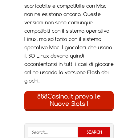
scaricabile e compatibile con Mac
non ne esistono ancora. Queste
versioni non sono comunque
compatibili con il sistema operativo
Linux, ma soltanto con il sistema
operativo Mac. I giocatori che usano
il SO Linux devono quindi
accontentarsi in tutti i casi di giocare
online usando la versione Flash dei
giochi.
888Casino.it prova le
Nuove Slots !