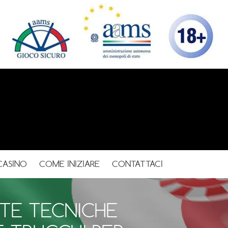
CASINO
COME INIZIARE
CONTATTACI
TE TECNICHE