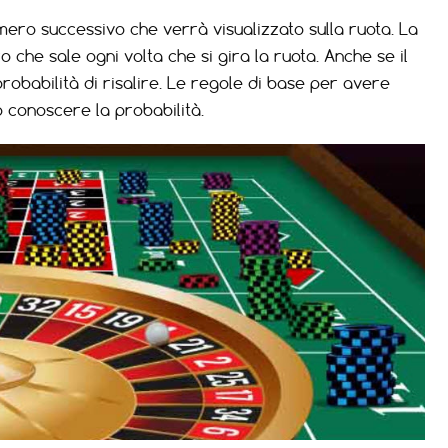
ero successivo che verrà visualizzato sulla ruota. La
 che sale ogni volta che si gira la ruota. Anche se il
obabilità di risalire. Le regole di base per avere
o conoscere la probabilità.