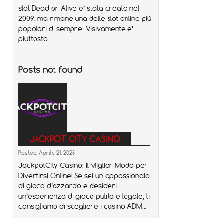
slot Dead or Alive e’ stata creata nel
2009, ma rimane una delle slot online più
popolari di sempre. Visivamente e’
piuttosto…
Posts not found
JACKPOT CITY CASINO
Posted: Aprile 21, 2023
JackpotCity Casino: Il Miglior Modo per
Divertirsi Online! Se sei un appassionato
di gioco d’azzardo e desideri
un’esperienza di gioco pulita e legale, ti
consigliamo di scegliere i casino ADM…