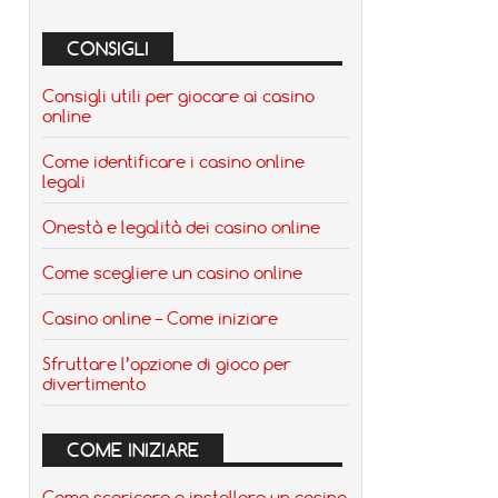
CONSIGLI
Consigli utili per giocare ai casino
online
Come identificare i casino online
legali
Onestà e legalità dei casino online
Come scegliere un casino online
Casino online – Come iniziare
Sfruttare l’opzione di gioco per
divertimento
COME INIZIARE
Come scaricare e installare un casino