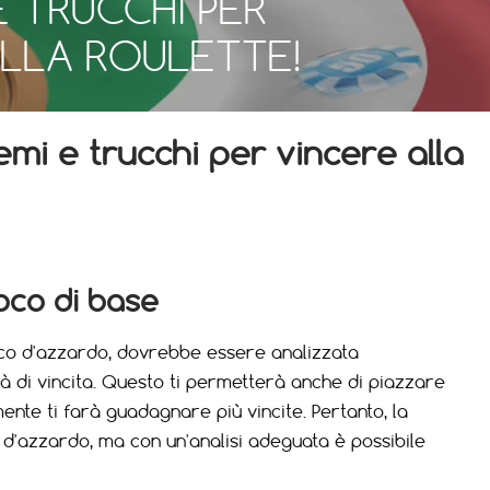
E TRUCCHI PER
ALLA ROULETTE!
emi e trucchi per vincere alla
ioco di base
oco d'azzardo, dovrebbe essere analizzata
à di vincita. Questo ti permetterà anche di piazzare
nte ti farà guadagnare più vincite. Pertanto, la
d'azzardo, ma con un'analisi adeguata è possibile