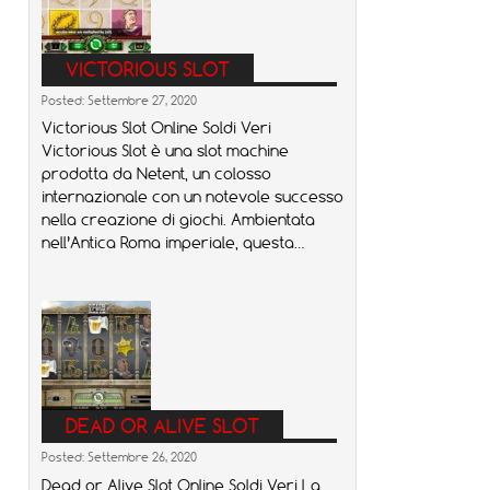
VICTORIOUS SLOT
Posted: Settembre 27, 2020
Victorious Slot Online Soldi Veri
Victorious Slot è una slot machine
prodotta da Netent, un colosso
internazionale con un notevole successo
nella creazione di giochi. Ambientata
nell’Antica Roma imperiale, questa…
DEAD OR ALIVE SLOT
Posted: Settembre 26, 2020
Dead or Alive Slot Online Soldi Veri La