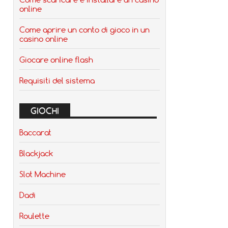
online
Come aprire un conto di gioco in un
casino online
Giocare online flash
Requisiti del sistema
GIOCHI
Baccarat
Blackjack
Slot Machine
Dadi
Roulette